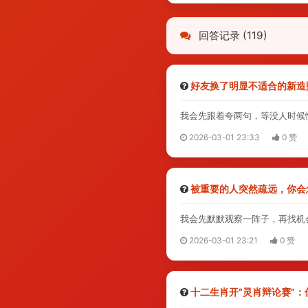
回答记录 (119)
好友换了明显不适合的新造
我会先跟着夸两句，等没人时候
2026-03-01 23:33
0 赞
被重要的人突然疏远，你会
我会先默默观察一阵子，再找机
2026-03-01 23:21
0 赞
十二生肖开“灵肖辩论赛”