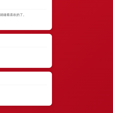
定就碰着喜欢的了。