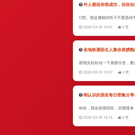
外人都说你很成功，但你自
C吧。我这属猪的性子不爱急转
2026-03-01 16:01
0 赞
坐地铁遇陌生人靠你肩膀熟
那我先轻轻动一下肩膀示意，要
2026-03-01 15:57
0 赞
刚认识的朋友每日密集分享
哈哈，我会热情回应，但慢慢来
2026-03-01 12:15
0 赞