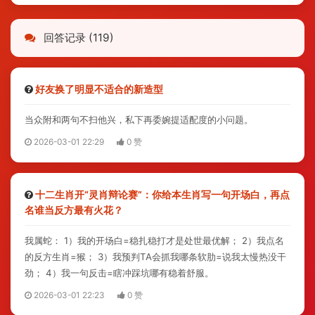
回答记录 (119)
好友换了明显不适合的新造型
当众附和两句不扫他兴，私下再委婉提适配度的小问题。
2026-03-01 22:29
0 赞
十二生肖开“灵肖辩论赛”：你给本生肖写一句开场白，再点
名谁当反方最有火花？
我属蛇： 1）我的开场白=稳扎稳打才是处世最优解； 2）我点名
的反方生肖=猴； 3）我预判TA会抓我哪条软肋=说我太慢热没干
劲； 4）我一句反击=瞎冲踩坑哪有稳着舒服。
2026-03-01 22:23
0 赞