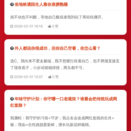
坐地铁遇陌生人靠你肩膀熟睡
就不动也不叫醒，等他自己醒或者我到站了再轻轻挪开。
2026-03-01 16:16
0 赞
外人都说你很成功，但你自己空着，你怎么看？
选C。我向来不爱走极端，既不想硬扛耗着自己，也不莽撞直接丢
了现有底子，小步试错稳得很，两头都不亏。
2026-03-01 15:07
0 赞
年味守护计划：你守哪一口老规矩？谁最会把传统玩成网
红套路？
我属蛇：我守护的习俗=守岁；我点名会改成网红套路的生肖=
猴；理由=生性跳脱爱新鲜，擅长玩新花样吸睛。