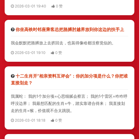
2026-03-01 19:40
0 赞
你坐高铁时邻座乘客总把胳膊肘越界放到你这边的扶手上
我会默默把胳膊放上去挤回去，也装得像啥都没察觉似的。
2026-03-01 19:10
0 赞
十二生肖开“相亲资料互评会”：你的加分项是什么？你把谁
直接划走？
我属蛇： 我的1个加分项=心思细腻会察言； 我的1个雷区=咋咋呼
呼没边界； 我最想匹配的生肖=牛，踏实靠谱合得来； 我直接划
走的生肖=猴，价值观不合太跳脱。
2026-03-01 18:18
0 赞