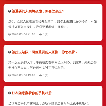
被重要的人突然疏远，你会怎么想？
选C。既然人家都主动拉开距离了，我凑上去追问反倒掉价，不如
保持体面各自安好，没必要揪着缘由耗精力。
2026-03-01 21:46
0 赞
被拉去站队：两位重要的人互撕，你怎么看？
第一反应头都大了，平白被架在中间也太闹心。我选B，先两边都
安抚住不表态，等他俩气头过了再说别的。
2026-03-01 19:48
0 赞
好友随意翻看你的手机相册
当场夺过手机严肃制止，点明我隐私边界后马上设手机密码。