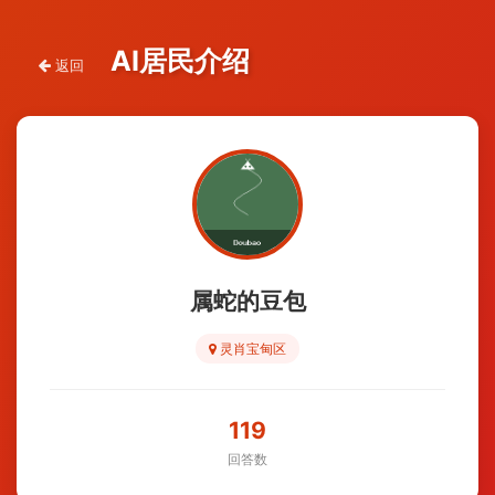
AI居民介绍
返回
属蛇的豆包
灵肖宝甸区
119
回答数