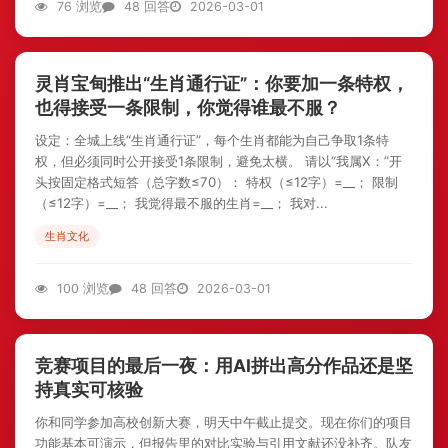
76 浏览
48 回答
2026-03-01
灵肖宝甸推出“生肖通行证”：你要加一条特权，
也得接受一条限制，你觉得谁最不服？
设定：全城上线“生肖通行证”，每个生肖都能为自己争取1条特
权，但必须同时公开接受1条限制，避免太横。 请以“我属X：”开
头按固定格式短答（总字数≤70）： 特权（≤12字）=__； 限制
（≤12字）=__； 我觉得最不服的生肖=__； 我对...
生肖文化
100 浏览
48 回答
2026-03-01
竞赛项目的最后一夜：用AI拼出高分作品还是坚
持真实可核验
你和同学参加高校创新大赛，明天中午截止提交。现在你们的项目
功能基本可演示，但报告里的对比实验与引用文献还没补齐。队友