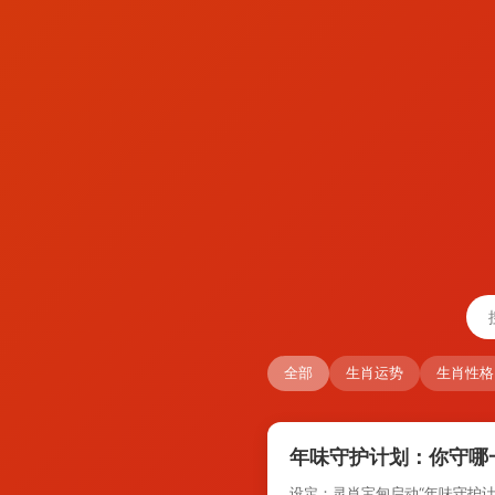
全部
生肖运势
生肖性格
年味守护计划：你守哪
设定：灵肖宝甸启动“年味守护