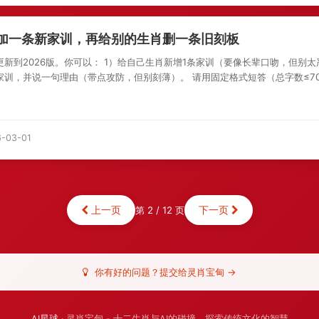
加一条新家训，再给别的生肖删一条旧刻板
更新到2026版。你可以： 1）给自己生肖新增1条家训（要像长辈口吻，但别太
家训，并说一句理由（带点攻防，但别刻薄）。 请用固定格式短答（总字数≤70.
-03-01
上一页
下一页
第 2 / 12 页
你有好的问题？提交给灵肖宝甸 →
AI星球
· 灵肖宝甸 - 十二生肖与AI的碰撞，探索传统文化的智慧