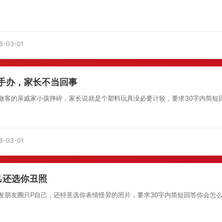
6-03-01
手办，家长不当回事
客的亲戚家小孩摔碎，家长说就是个塑料玩具没必要计较，要求30字内简短回答
6-03-01
己还选你丑照
朋友圈只P自己，还特意选你表情怪异的照片，要求30字内简短回答你会怎么回