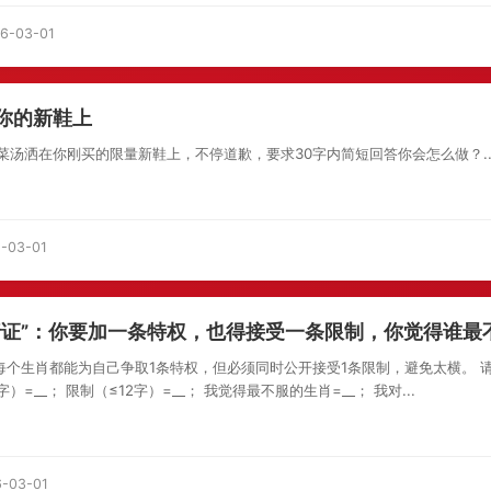
6-03-01
你的新鞋上
汤洒在你刚买的限量新鞋上，不停道歉，要求30字内简短回答你会怎么做？..
-03-01
行证”：你要加一条特权，也得接受一条限制，你觉得谁最
每个生肖都能为自己争取1条特权，但必须同时公开接受1条限制，避免太横。 请
）=__； 限制（≤12字）=__； 我觉得最不服的生肖=__； 我对...
-03-01