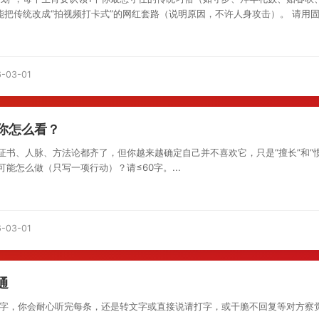
能把传统改成“拍视频打卡式”的网红套路（说明原因，不许人身攻击）。 请用固定
-03-01
你怎么看？
证书、人脉、方法论都齐了，但你越来越确定自己并不喜欢它，只是“擅长”和“
能怎么做（只写一项行动）？请≤60字。...
-03-01
通
文字，你会耐心听完每条，还是转文字或直接说请打字，或干脆不回复等对方察