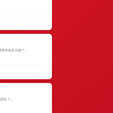
你会怎么做？...
应？...