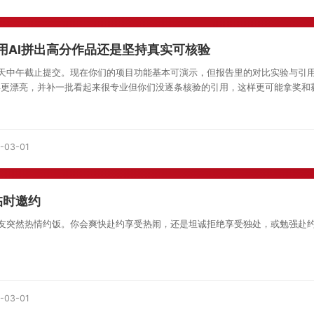
用AI拼出高分作品还是坚持真实可核验
天中午截止提交。现在你们的项目功能基本可演示，但报告里的对比实验与引用
得更漂亮，并补一批看起来很专业但你们没逐条核验的引用，这样更可能拿奖和获
-03-01
临时邀约
友突然热情约饭。你会爽快赴约享受热闹，还是坦诚拒绝享受独处，或勉强赴
-03-01