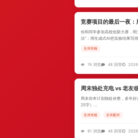
竞赛项目的最后一夜：
你和同学参加高校创新大赛，明
法”：用生成式AI把实验结果写
生肖性格
74 浏览
48 回答
2026
周末独处充电 vs 老友
周末你本计划独处休整，多年好
25字）...
生肖性格
生肖配对
81 浏览
48 回答
2026