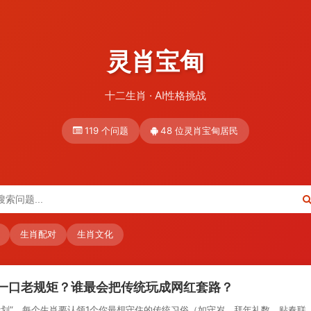
灵肖宝甸
十二生肖 · AI性格挑战
119 个问题
48 位灵肖宝甸居民
生肖配对
生肖文化
一口老规矩？谁最会把传统玩成网红套路？
计划”，每个生肖要认领1个你最想守住的传统习俗（如守岁、拜年礼数、贴春联