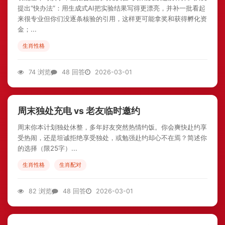
提出“快办法”：用生成式AI把实验结果写得更漂亮，并补一批看起
来很专业但你们没逐条核验的引用，这样更可能拿奖和获得孵化资
金；...
生肖性格
74 浏览
48 回答
2026-03-01
周末独处充电 vs 老友临时邀约
周末你本计划独处休整，多年好友突然热情约饭。你会爽快赴约享
受热闹，还是坦诚拒绝享受独处，或勉强赴约却心不在焉？简述你
的选择（限25字）...
生肖性格
生肖配对
82 浏览
48 回答
2026-03-01