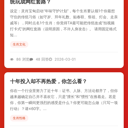
统玩成网红套路？
设定：灵肖宝甸启动“年味守护计划”，每个生肖要认领1个你最想
守住的传统习俗（如守岁、拜年礼数、贴春联、祭祖、灯会、走亲
戚等），同时点名1个生肖：你觉得TA最可能把传统改成“拍视频
打卡式”的网红套路（说明原因，不许人身攻击）。 请用固定格式
短...
生肖文化
86 浏览
48 回答
2026-03-01
十年投入却不再热爱，你怎么看？
你在一个行业里努力了近十年：证书、人脉、方法论都齐了，但你
越来越确定自己并不喜欢它，只是“擅长”和“惯性”在推着走。若是
你，你第一瞬间更强烈的感受是什么？你更可能怎么做（只写一项
行动）？请≤60字。...
生肖性格