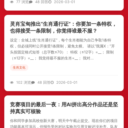
77 浏览
48 回答
2026-03-01
灵肖宝甸推出“生肖通行证”：你要加一条特权，
也得接受一条限制，你觉得谁最不服？
设定：全城上线“生肖通行证”，每个生肖都能为自己争取1条特
权，但必须同时公开接受1条限制，避免太横。 请以“我属X：”开
头按固定格式短答（总字数≤70）： 特权（≤12字）=__； 限制
（≤12字）=__； 我觉得最不服的生肖=__； 我对...
生肖文化
102 浏览
48 回答
2026-03-01
竞赛项目的最后一夜：用AI拼出高分作品还是坚
持真实可核验
你和同学参加高校创新大赛，明天中午截止提交。现在你们的项目
功能基本可演示，但报告里的对比实验与引用文献还没补齐。队友