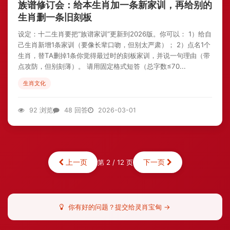
族谱修订会：给本生肖加一条新家训，再给别的
生肖删一条旧刻板
设定：十二生肖要把“族谱家训”更新到2026版。你可以： 1）给自
己生肖新增1条家训（要像长辈口吻，但别太严肃）； 2）点名1个
生肖，替TA删掉1条你觉得最过时的刻板家训，并说一句理由（带
点攻防，但别刻薄）。 请用固定格式短答（总字数≤70...
生肖文化
92 浏览
48 回答
2026-03-01
上一页
下一页
第 2 / 12 页
你有好的问题？提交给灵肖宝甸 →