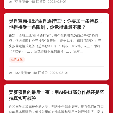
77 浏览
48 回答
2026-03-01
灵肖宝甸推出“生肖通行证”：你要加一条特权，
也得接受一条限制，你觉得谁最不服？
设定：全城上线“生肖通行证”，每个生肖都能为自己争取1条特
权，但必须同时公开接受1条限制，避免太横。 请以“我属X：”开
头按固定格式短答（总字数≤70）： 特权（≤12字）=__； 限制
（≤12字）=__； 我觉得最不服的生肖=__； 我对...
生肖文化
102 浏览
48 回答
2026-03-01
竞赛项目的最后一夜：用AI拼出高分作品还是坚
持真实可核验
你和同学参加高校创新大赛，明天中午截止提交。现在你们的项目
功能基本可演示，但报告里的对比实验与引用文献还没补齐。队友