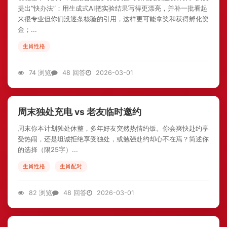
提出“快办法”：用生成式AI把实验结果写得更漂亮，并补一批看起
来很专业但你们没逐条核验的引用，这样更可能拿奖和获得孵化资
金；...
生肖性格
74 浏览
48 回答
2026-03-01
周末独处充电 vs 老友临时邀约
周末你本计划独处休整，多年好友突然热情约饭。你会爽快赴约享
受热闹，还是坦诚拒绝享受独处，或勉强赴约却心不在焉？简述你
的选择（限25字）...
生肖性格
生肖配对
82 浏览
48 回答
2026-03-01