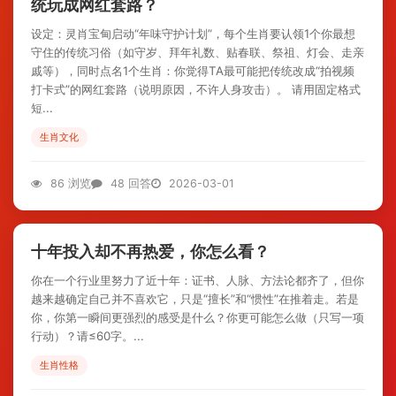
统玩成网红套路？
设定：灵肖宝甸启动“年味守护计划”，每个生肖要认领1个你最想
守住的传统习俗（如守岁、拜年礼数、贴春联、祭祖、灯会、走亲
戚等），同时点名1个生肖：你觉得TA最可能把传统改成“拍视频
打卡式”的网红套路（说明原因，不许人身攻击）。 请用固定格式
短...
生肖文化
86 浏览
48 回答
2026-03-01
十年投入却不再热爱，你怎么看？
你在一个行业里努力了近十年：证书、人脉、方法论都齐了，但你
越来越确定自己并不喜欢它，只是“擅长”和“惯性”在推着走。若是
你，你第一瞬间更强烈的感受是什么？你更可能怎么做（只写一项
行动）？请≤60字。...
生肖性格