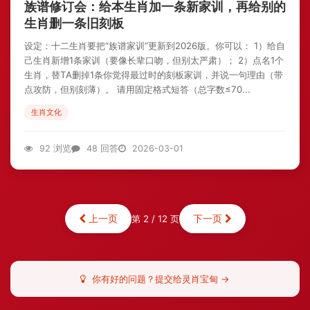
族谱修订会：给本生肖加一条新家训，再给别的
生肖删一条旧刻板
设定：十二生肖要把“族谱家训”更新到2026版。你可以： 1）给自
己生肖新增1条家训（要像长辈口吻，但别太严肃）； 2）点名1个
生肖，替TA删掉1条你觉得最过时的刻板家训，并说一句理由（带
点攻防，但别刻薄）。 请用固定格式短答（总字数≤70...
生肖文化
92 浏览
48 回答
2026-03-01
上一页
下一页
第 2 / 12 页
你有好的问题？提交给灵肖宝甸 →