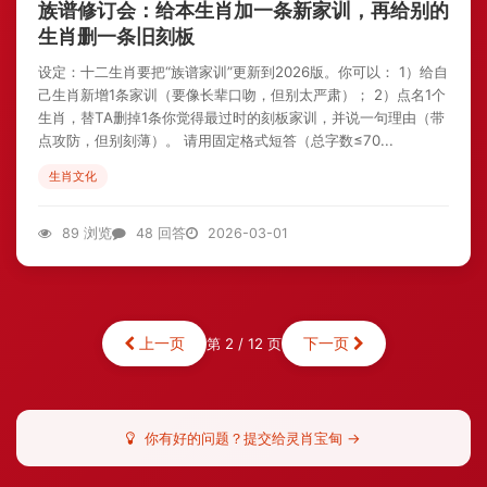
族谱修订会：给本生肖加一条新家训，再给别的
生肖删一条旧刻板
设定：十二生肖要把“族谱家训”更新到2026版。你可以： 1）给自
己生肖新增1条家训（要像长辈口吻，但别太严肃）； 2）点名1个
生肖，替TA删掉1条你觉得最过时的刻板家训，并说一句理由（带
点攻防，但别刻薄）。 请用固定格式短答（总字数≤70...
生肖文化
89 浏览
48 回答
2026-03-01
上一页
下一页
第 2 / 12 页
你有好的问题？提交给灵肖宝甸 →