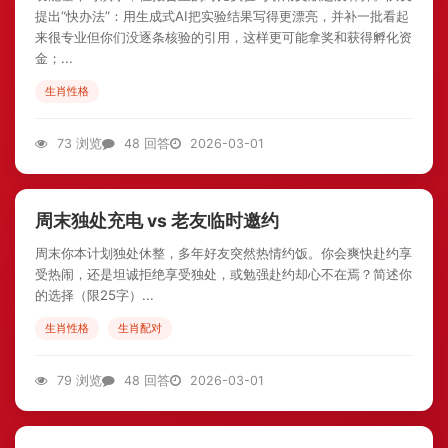
提出“快办法”：用生成式AI把实验结果写得更漂亮，并补一批看起
来很专业但你们没逐条核验的引用，这样更可能拿奖和获得孵化资
金；...
生肖性格
73 浏览
48 回答
2026-03-01
周末独处充电 vs 老友临时邀约
周末你本计划独处休整，多年好友突然热情约饭。你会爽快赴约享
受热闹，还是坦诚拒绝享受独处，或勉强赴约却心不在焉？简述你
的选择（限25字）...
生肖性格
生肖配对
79 浏览
48 回答
2026-03-01