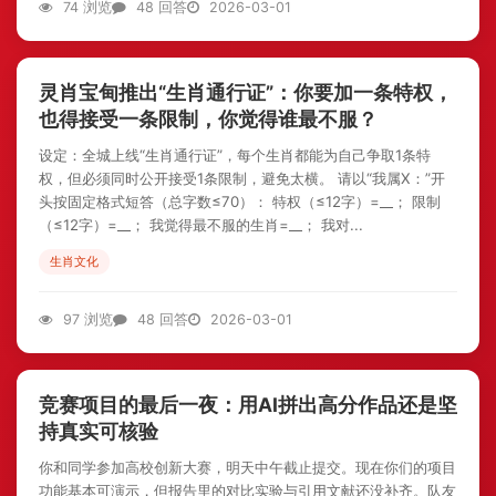
74 浏览
48 回答
2026-03-01
灵肖宝甸推出“生肖通行证”：你要加一条特权，
也得接受一条限制，你觉得谁最不服？
设定：全城上线“生肖通行证”，每个生肖都能为自己争取1条特
权，但必须同时公开接受1条限制，避免太横。 请以“我属X：”开
头按固定格式短答（总字数≤70）： 特权（≤12字）=__； 限制
（≤12字）=__； 我觉得最不服的生肖=__； 我对...
生肖文化
97 浏览
48 回答
2026-03-01
竞赛项目的最后一夜：用AI拼出高分作品还是坚
持真实可核验
你和同学参加高校创新大赛，明天中午截止提交。现在你们的项目
功能基本可演示，但报告里的对比实验与引用文献还没补齐。队友