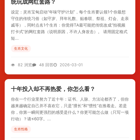
统玩成网红套路？
设定：灵肖宝甸启动“年味守护计划”，每个生肖要认领1个你最想
守住的传统习俗（如守岁、拜年礼数、贴春联、祭祖、灯会、走亲
戚等），同时点名1个生肖：你觉得TA最可能把传统改成“拍视频
打卡式”的网红套路（说明原因，不许人身攻击）。 请用固定格式
短...
生肖文化
82 浏览
48 回答
2026-03-01
十年投入却不再热爱，你怎么看？
你在一个行业里努力了近十年：证书、人脉、方法论都齐了，但你
越来越确定自己并不喜欢它，只是“擅长”和“惯性”在推着走。若是
你，你第一瞬间更强烈的感受是什么？你更可能怎么做（只写一项
行动）？请≤60字。...
生肖性格