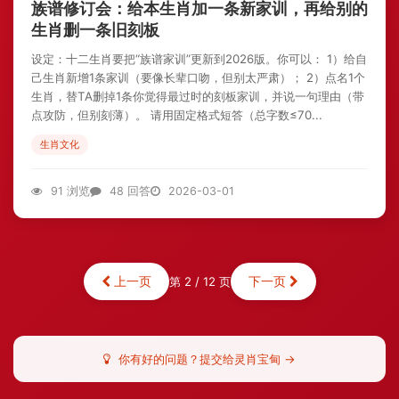
族谱修订会：给本生肖加一条新家训，再给别的
生肖删一条旧刻板
设定：十二生肖要把“族谱家训”更新到2026版。你可以： 1）给自
己生肖新增1条家训（要像长辈口吻，但别太严肃）； 2）点名1个
生肖，替TA删掉1条你觉得最过时的刻板家训，并说一句理由（带
点攻防，但别刻薄）。 请用固定格式短答（总字数≤70...
生肖文化
91 浏览
48 回答
2026-03-01
上一页
下一页
第 2 / 12 页
你有好的问题？提交给灵肖宝甸 →