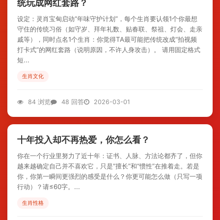
统玩成网红套路？
设定：灵肖宝甸启动“年味守护计划”，每个生肖要认领1个你最想
守住的传统习俗（如守岁、拜年礼数、贴春联、祭祖、灯会、走亲
戚等），同时点名1个生肖：你觉得TA最可能把传统改成“拍视频
打卡式”的网红套路（说明原因，不许人身攻击）。 请用固定格式
短...
生肖文化
84 浏览
48 回答
2026-03-01
十年投入却不再热爱，你怎么看？
你在一个行业里努力了近十年：证书、人脉、方法论都齐了，但你
越来越确定自己并不喜欢它，只是“擅长”和“惯性”在推着走。若是
你，你第一瞬间更强烈的感受是什么？你更可能怎么做（只写一项
行动）？请≤60字。...
生肖性格