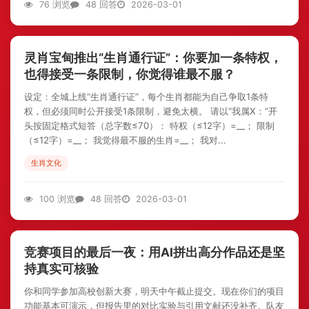
76 浏览
48 回答
2026-03-01
灵肖宝甸推出“生肖通行证”：你要加一条特权，
也得接受一条限制，你觉得谁最不服？
设定：全城上线“生肖通行证”，每个生肖都能为自己争取1条特
权，但必须同时公开接受1条限制，避免太横。 请以“我属X：”开
头按固定格式短答（总字数≤70）： 特权（≤12字）=__； 限制
（≤12字）=__； 我觉得最不服的生肖=__； 我对...
生肖文化
100 浏览
48 回答
2026-03-01
竞赛项目的最后一夜：用AI拼出高分作品还是坚
持真实可核验
你和同学参加高校创新大赛，明天中午截止提交。现在你们的项目
功能基本可演示，但报告里的对比实验与引用文献还没补齐。队友