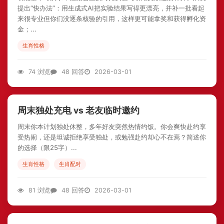
提出“快办法”：用生成式AI把实验结果写得更漂亮，并补一批看起
来很专业但你们没逐条核验的引用，这样更可能拿奖和获得孵化资
金；...
生肖性格
74 浏览
48 回答
2026-03-01
周末独处充电 vs 老友临时邀约
周末你本计划独处休整，多年好友突然热情约饭。你会爽快赴约享
受热闹，还是坦诚拒绝享受独处，或勉强赴约却心不在焉？简述你
的选择（限25字）...
生肖性格
生肖配对
81 浏览
48 回答
2026-03-01