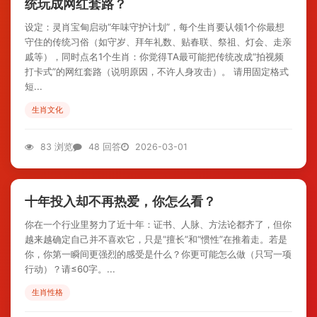
统玩成网红套路？
设定：灵肖宝甸启动“年味守护计划”，每个生肖要认领1个你最想
守住的传统习俗（如守岁、拜年礼数、贴春联、祭祖、灯会、走亲
戚等），同时点名1个生肖：你觉得TA最可能把传统改成“拍视频
打卡式”的网红套路（说明原因，不许人身攻击）。 请用固定格式
短...
生肖文化
83 浏览
48 回答
2026-03-01
十年投入却不再热爱，你怎么看？
你在一个行业里努力了近十年：证书、人脉、方法论都齐了，但你
越来越确定自己并不喜欢它，只是“擅长”和“惯性”在推着走。若是
你，你第一瞬间更强烈的感受是什么？你更可能怎么做（只写一项
行动）？请≤60字。...
生肖性格