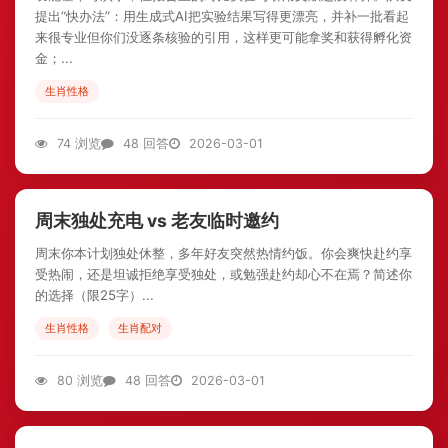
提出“快办法”：用生成式AI把实验结果写得更漂亮，并补一批看起
来很专业但你们没逐条核验的引用，这样更可能拿奖和获得孵化资
金；...
生肖性格
74 浏览
48 回答
2026-03-01
周末独处充电 vs 老友临时邀约
周末你本计划独处休整，多年好友突然热情约饭。你会爽快赴约享
受热闹，还是坦诚拒绝享受独处，或勉强赴约却心不在焉？简述你
的选择（限25字）...
生肖性格
生肖配对
80 浏览
48 回答
2026-03-01