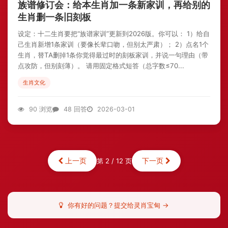
族谱修订会：给本生肖加一条新家训，再给别的
生肖删一条旧刻板
设定：十二生肖要把“族谱家训”更新到2026版。你可以： 1）给自
己生肖新增1条家训（要像长辈口吻，但别太严肃）； 2）点名1个
生肖，替TA删掉1条你觉得最过时的刻板家训，并说一句理由（带
点攻防，但别刻薄）。 请用固定格式短答（总字数≤70...
生肖文化
90 浏览
48 回答
2026-03-01
上一页
下一页
第 2 / 12 页
你有好的问题？提交给灵肖宝甸 →