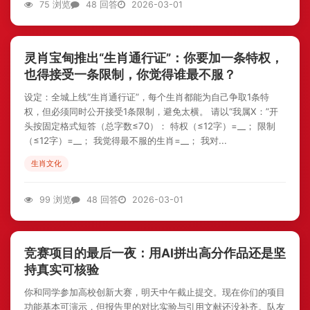
75 浏览
48 回答
2026-03-01
灵肖宝甸推出“生肖通行证”：你要加一条特权，
也得接受一条限制，你觉得谁最不服？
设定：全城上线“生肖通行证”，每个生肖都能为自己争取1条特
权，但必须同时公开接受1条限制，避免太横。 请以“我属X：”开
头按固定格式短答（总字数≤70）： 特权（≤12字）=__； 限制
（≤12字）=__； 我觉得最不服的生肖=__； 我对...
生肖文化
99 浏览
48 回答
2026-03-01
竞赛项目的最后一夜：用AI拼出高分作品还是坚
持真实可核验
你和同学参加高校创新大赛，明天中午截止提交。现在你们的项目
功能基本可演示，但报告里的对比实验与引用文献还没补齐。队友